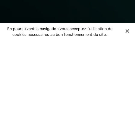
×
En poursuivant la navigation vous acceptez l'utilisation de
cookies nécessaires au bon fonctionnement du site.
Consulter un marabout voyant
sérieux à Grasse (06130)
Marabout voyant à Grasse pour une
consultation par téléphone pas cher
pour avancer dans la vie