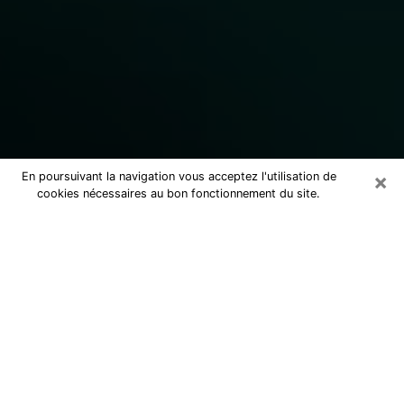
×
En poursuivant la navigation vous acceptez l'utilisation de
cookies nécessaires au bon fonctionnement du site.
Consulter un marabout voyant
sérieux à Audincourt (25400)
Marabout voyant à Audincourt pour
une consultation par téléphone pas
cher pour avancer dans la vie