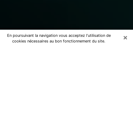
×
En poursuivant la navigation vous acceptez l'utilisation de
cookies nécessaires au bon fonctionnement du site.
Consulter un marabout voyant
sérieux à Rezé (44400)
Marabout voyant à Rezé pour une
consultation par téléphone pas cher
pour avancer dans la vie