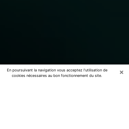
×
En poursuivant la navigation vous acceptez l'utilisation de
cookies nécessaires au bon fonctionnement du site.
Consulter un marabout voyant
sérieux à Roche-la-Molière (42230)
Marabout voyant à Roche-la-Molière
pour une consultation par téléphone
pas cher pour avancer dans la vie