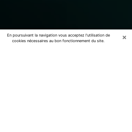
×
En poursuivant la navigation vous acceptez l'utilisation de
cookies nécessaires au bon fonctionnement du site.
Consulter un marabout voyant
sérieux à Unieux (42240)
Marabout voyant à Unieux pour une
consultation par téléphone pas cher
pour avancer dans la vie