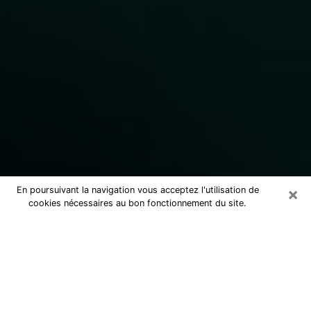
×
En poursuivant la navigation vous acceptez l'utilisation de
cookies nécessaires au bon fonctionnement du site.
Consulter un marabout voyant
sérieux à Cappelle-la-Grande
(59180)
Marabout voyant à Cappelle-la-
Grande pour une consultation par