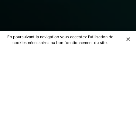
×
En poursuivant la navigation vous acceptez l'utilisation de
cookies nécessaires au bon fonctionnement du site.
Consulter un marabout voyant
sérieux à Briançon (05100)
Marabout voyant à Briançon pour une
consultation par téléphone pas cher
pour avancer dans la vie