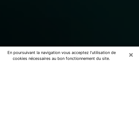
×
En poursuivant la navigation vous acceptez l'utilisation de
cookies nécessaires au bon fonctionnement du site.
Consulter un marabout voyant
sérieux à Narbonne (11100)
Marabout voyant à Narbonne pour une
consultation par téléphone pas cher
pour avancer dans la vie