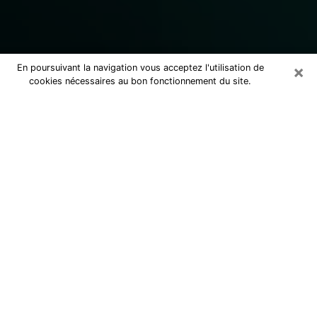
×
En poursuivant la navigation vous acceptez l'utilisation de
cookies nécessaires au bon fonctionnement du site.
Consulter un marabout voyant
sérieux à Lannion (22300)
Marabout voyant à Lannion pour une
consultation par téléphone pas cher
pour avancer dans la vie