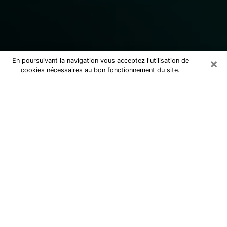
×
En poursuivant la navigation vous acceptez l'utilisation de
cookies nécessaires au bon fonctionnement du site.
Consulter un marabout voyant
sérieux à Arpajon (91290)
Marabout voyant à Arpajon pour une
consultation par téléphone pas cher
pour avancer dans la vie