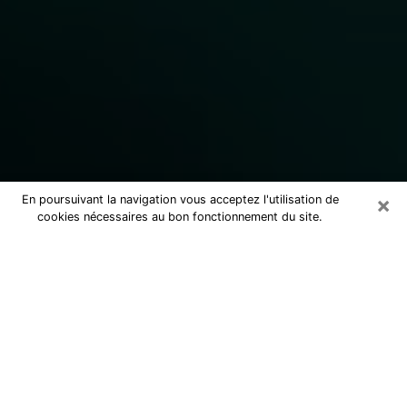
×
En poursuivant la navigation vous acceptez l'utilisation de
cookies nécessaires au bon fonctionnement du site.
Consulter un marabout voyant
sérieux à Corbeil-Essonnes (91100)
Marabout voyant à Corbeil-Essonnes
pour une consultation par téléphone
pas cher pour avancer dans la vie