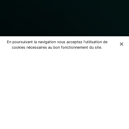
×
En poursuivant la navigation vous acceptez l'utilisation de
cookies nécessaires au bon fonctionnement du site.
Consulter un marabout voyant
sérieux à Colomiers (31770)
Marabout voyant à Colomiers pour une
consultation par téléphone pas cher
pour avancer dans la vie