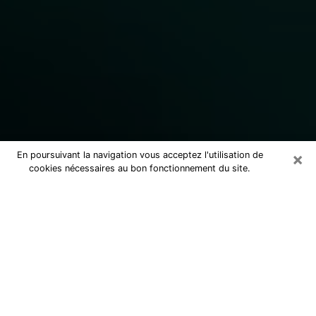
×
En poursuivant la navigation vous acceptez l'utilisation de
cookies nécessaires au bon fonctionnement du site.
Consulter un marabout voyant
sérieux à Pont-à-Mousson (54700)
Marabout voyant à Pont-à-Mousson
pour une consultation par téléphone
pas cher pour avancer dans la vie