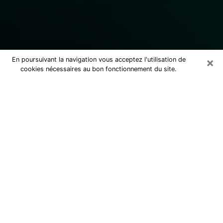
×
En poursuivant la navigation vous acceptez l'utilisation de
cookies nécessaires au bon fonctionnement du site.
Consulter un marabout voyant
sérieux à Fameck (57290)
Marabout voyant à Fameck pour une
consultation par téléphone pas cher
pour avancer dans la vie