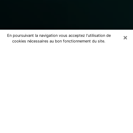
×
En poursuivant la navigation vous acceptez l'utilisation de
cookies nécessaires au bon fonctionnement du site.
Consulter un marabout voyant
sérieux à Forbach (57600)
Marabout voyant à Forbach pour une
consultation par téléphone pas cher
pour avancer dans la vie