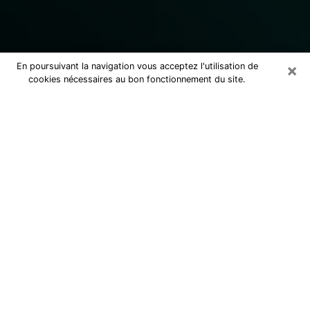
×
En poursuivant la navigation vous acceptez l'utilisation de
cookies nécessaires au bon fonctionnement du site.
Consulter un marabout voyant
sérieux à Calais (62100)
Marabout voyant à Calais pour une
consultation par téléphone pas cher
pour avancer dans la vie