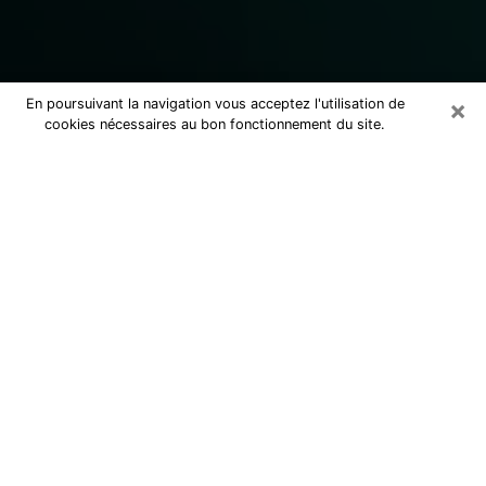
×
En poursuivant la navigation vous acceptez l'utilisation de
cookies nécessaires au bon fonctionnement du site.
Consulter un marabout voyant
sérieux à Meaux (77100)
Marabout voyant à Meaux pour une
consultation par téléphone pas cher
pour avancer dans la vie